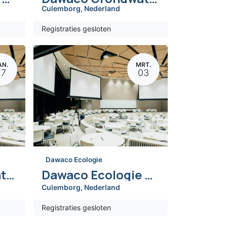
Culemborg
,
Nederland
Registraties gesloten
AN.
MRT.
27
03
Dawaco Ecologie
Dawaco Grondwater gebruikersdag 2026
Dawaco Ecologie gebruikersdag 2026
Culemborg
,
Nederland
Registraties gesloten