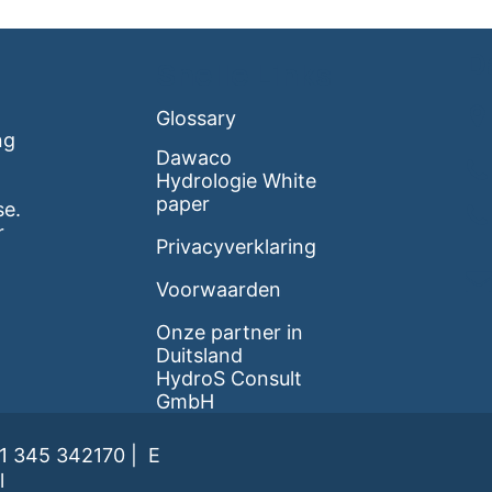
D
Snelle Links
Glossary
ng
Dawaco
Hydrologie White
paper
se.
r
Privacyverklaring
Voorwaarden
Onze partner in
Duitsland
HydroS Consult
GmbH
1 345 342170
| ​E
l