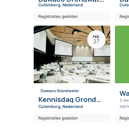
Culemborg
,
Nederland
Cul
Registraties gesloten
Regis
FEB.
27
Dawaco Grondwater
Kennisdag Grondwater 2025
3 we
sept
Culemborg
,
Nederland
Registraties gesloten
Regis