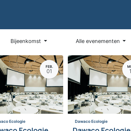
ware
Oplossingen
Blog
Contact
Vacatures
Supp
Bijeenkomst
Alle evenementen
FEB.
M
01
aco Ecologie
Dawaco Ecologie
Dawaco Ecologie Gebruikersdag 2024