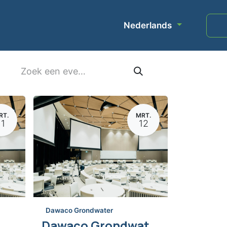
Nederlands
ort
Evenementen
Over ons
RT.
MRT.
11
12
Dawaco Grondwater
Dawaco Ecologie Gebruikersdag 2024
Dawaco Grondwater Gebruikersdag 2024