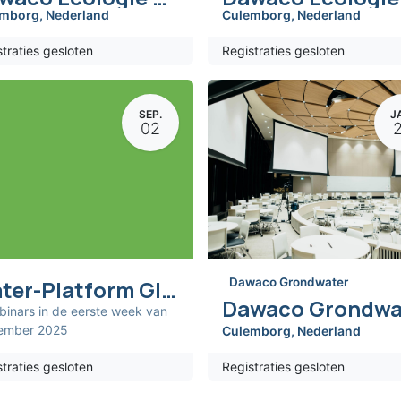
emborg
,
Nederland
Culemborg
,
Nederland
traties gesloten
Registraties gesloten
SEP.
J
02
Dawaco Grondwater
Water-Platform GIS Viewer Webinar
binars in de eerste week van
ember 2025
Culemborg
,
Nederland
traties gesloten
Registraties gesloten