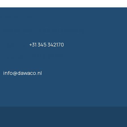
awaco BV
Venusstraat 17, 4105JH Culemborg
Algemeen
+31 345 342170
Helpdesk
+31 345 614319
info@dawaco.nl