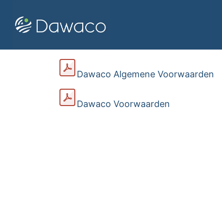
Overslaan naar inhoud
Home
Dawaco Grondwater soft
Dawaco Algemene Voorwaarden
Dawaco Voorwaarden