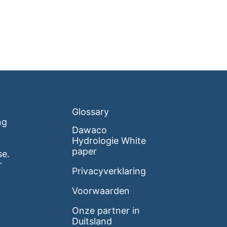
D
Snelle Links
Glossary
ng
Dawaco
Hydrologie White
paper
se.
r
Privacyverklaring
Voorwaarden
Onze partner in
Duitsland