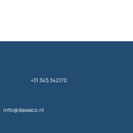
awaco BV
Venusstraat 17, 4105JH Culemborg
Algemeen
+31 345 342170
Helpdesk
+31 345 614319
info@dawaco.nl