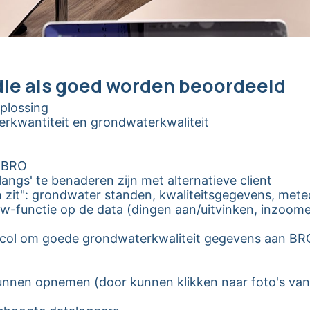
ie als goed worden beoordeeld
oplossing
rkwantiteit en grondwaterkwaliteit
t BRO
angs' te benaderen zijn met alternatieve client
in zit": grondwater standen, kwaliteitsgegevens, met
ew-functie op de data (dingen aan/uitvinken, inzoomen,
col om goede grondwaterkwaliteit gegevens aan BRO
nen opnemen (door kunnen klikken naar foto's van 