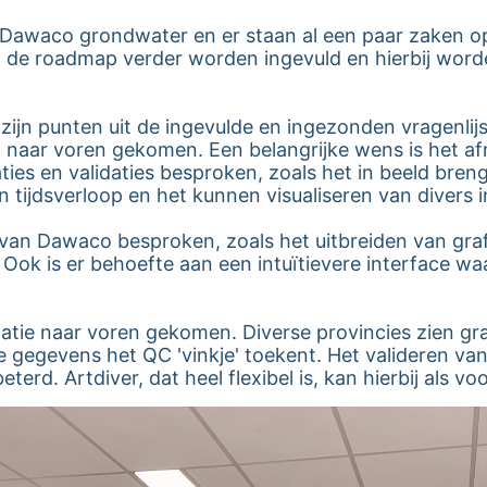
 Dawaco grondwater en er staan al een paar zaken o
 de roadmap verder worden ingevuld en hierbij word
zijn punten uit de ingevulde en ingezonden vragenlijs
naar voren gekomen. Een belangrijke wens is het a
aties en validaties besproken, zoals het in beeld br
ijdsverloop en het kunnen visualiseren van divers i
l van Dawaco besproken, zoals het uitbreiden van gra
Ook is er behoefte aan een intuïtievere interface wa
idatie naar voren gekomen. Diverse provincies zien g
gegevens het QC 'vinkje' toekent. Het valideren va
rd. Artdiver, dat heel flexibel is, kan hierbij als vo