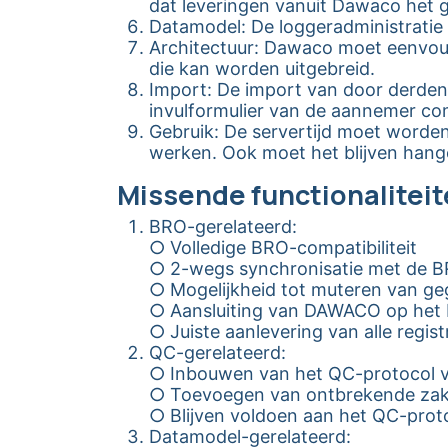
dat leveringen vanuit Dawaco het g
Datamodel: De loggeradministratie
Architectuur: Dawaco moet eenvoud
die kan worden uitgebreid.
Import: De import van door derde
invulformulier van de aannemer com
Gebruik: De servertijd moet worde
werken. Ook moet het blijven hang
Missende functionalitei
BRO-gerelateerd:
○ Volledige BRO-compatibiliteit
○ 2-wegs synchronisatie met de 
○ Mogelijkheid tot muteren van g
○ Aansluiting van DAWACO op het
○ Juiste aanlevering van alle regi
QC-gerelateerd:
○ Inbouwen van het QC-protocol voo
○ Toevoegen van ontbrekende zak
○ Blijven voldoen aan het QC-proto
Datamodel-gerelateerd: