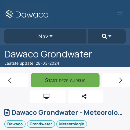
Overslaan naar inhoud
Nav
Dawaco Grondwater
Laatste update:
28-03-2024
Start deze cursus
Dawaco Grondwater - Meteorologie
Dawaco
Grondwater
Meteorologie